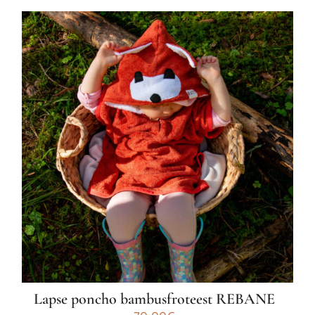
tootel
on
mitu
varianti.
Valikuid
saab
teha
tootelehel.
Lapse poncho bambusfroteest REBANE