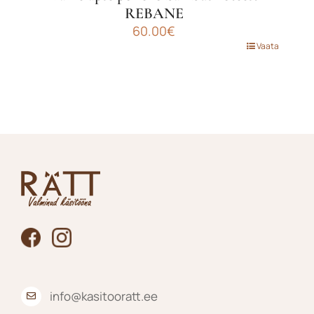
REBANE
60.00
€
Sellel
Vaata
tootel
on
mitu
varianti.
Valikuid
saab
teha
tootelehel.
info@kasitooratt.ee