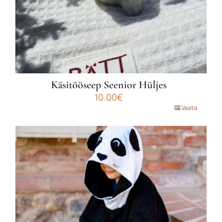
Käsitööseep Seenior Hüljes
10.00
€
Vaata