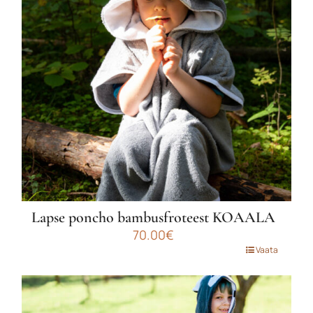
saab
teha
tootelehel.
Lapse poncho bambusfroteest KOAALA
70.00
€
Sellel
Vaata
tootel
on
mitu