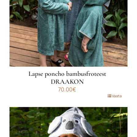
Lapse poncho bambusfroteest
DRAAKON
70.00
€
Sellel
Vaata
tootel
on
mitu
varianti.
Valikuid