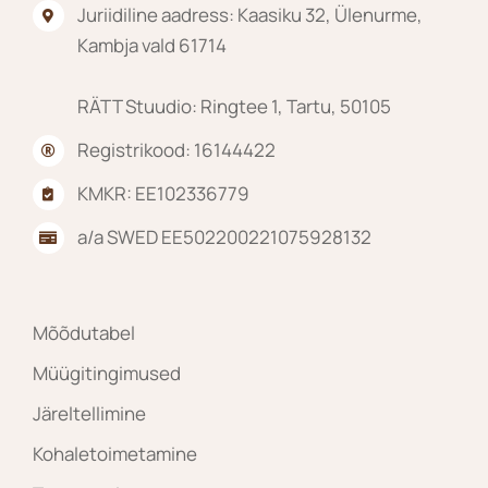
Juriidiline aadress: Kaasiku 32, Ülenurme,
Kambja vald 61714
RÄTT Stuudio: Ringtee 1, Tartu, 50105
Registrikood: 16144422
KMKR: EE102336779
a/a SWED EE502200221075928132
Mõõdutabel
Müügitingimused
Järeltellimine
Kohaletoimetamine