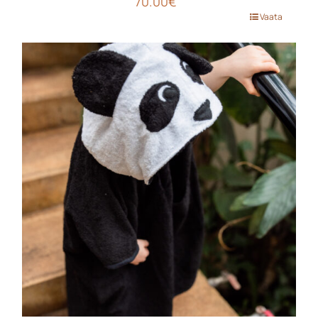
70.00
€
Sellel
Vaata
tootel
on
mitu
varianti.
Valikuid
saab
teha
tootelehel.