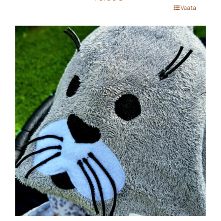
Sellel
Vaata
tootel
on
mitu
varianti.
Valikuid
saab
teha
tootelehel.