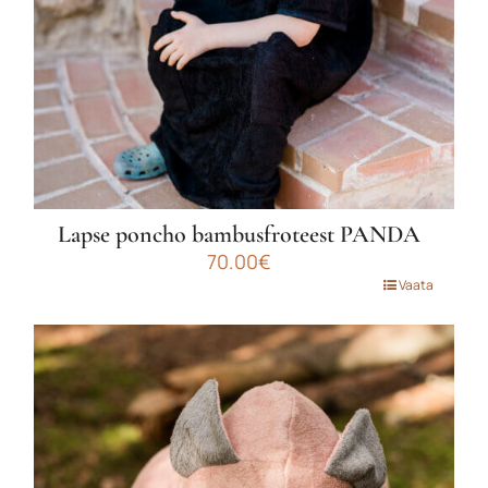
Lapse poncho bambusfroteest PANDA
70.00
€
Sellel
Vaata
tootel
on
mitu
varianti.
Valikuid
saab
teha