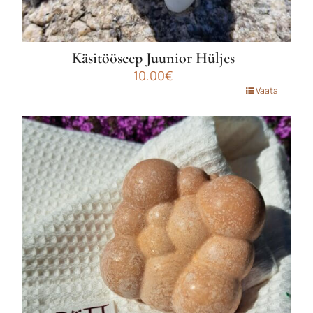
Käsitööseep Juunior Hüljes
10.00
€
Vaata