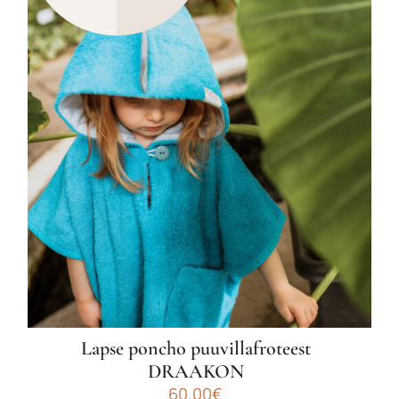
mitu
varianti.
Valikuid
saab
teha
tootelehel.
Lapse poncho puuvillafroteest
DRAAKON
60.00
€