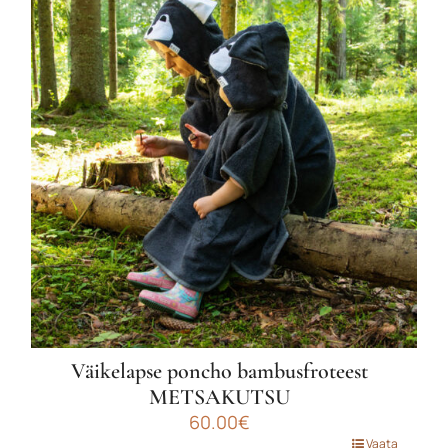
mitu
varianti.
Valikuid
saab
teha
tootelehel.
Väikelapse poncho bambusfroteest
METSAKUTSU
60.00
€
Sellel
Vaata