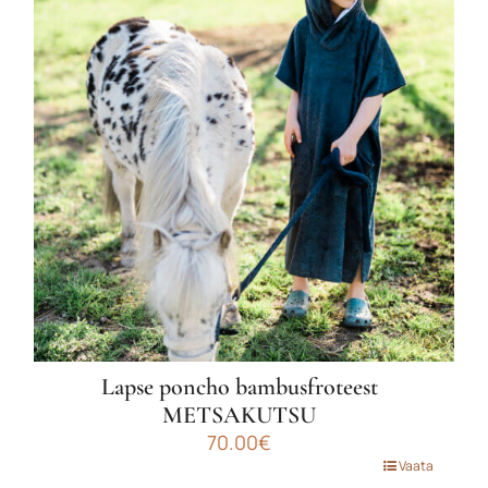
varianti.
Valikuid
saab
teha
tootelehel.
Lapse poncho bambusfroteest
METSAKUTSU
70.00
€
Sellel
Vaata