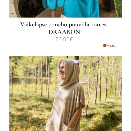
Väikelapse poncho puuvillafroteest
DRAAKON
50.00
€
Sellel
Vaata
tootel
on
mitu
varianti.
Valikuid
saab
teha
tootelehel.