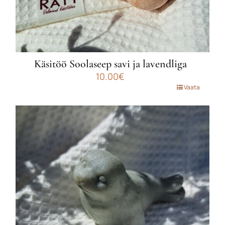
Käsitöö Soolaseep savi ja lavendliga
10.00
€
Vaata