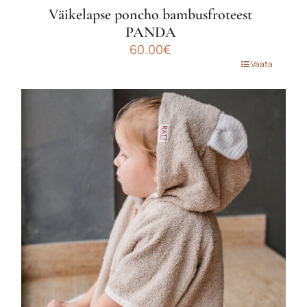
Väikelapse poncho bambusfroteest
PANDA
60.00
€
Sellel
Vaata
tootel
on
mitu
varianti.
Valikuid
saab
teha
tootelehel.