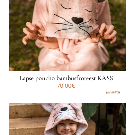
tootelehel.
Lapse poncho bambusfroteest KASS
70.00
€
Sellel
Vaata
tootel
on
mitu
varianti.
Valikuid