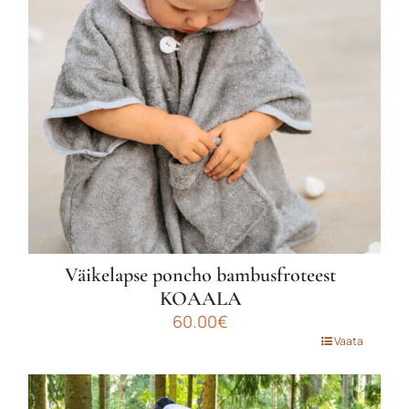
saab
teha
tootelehel.
Väikelapse poncho bambusfroteest
KOAALA
60.00
€
Sellel
Vaata
tootel
on