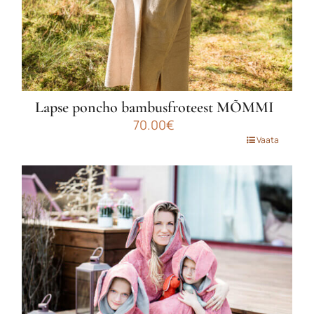
Lapse poncho bambusfroteest MÕMMI
70.00
€
Sellel
Vaata
tootel
Liitu uudiskirjaga
on
mitu
Liitu uudiskirjaga ja saa esimeselt
varianti.
Valikuid
ostult -10% soodustust!
saab
teha
tootelehel.