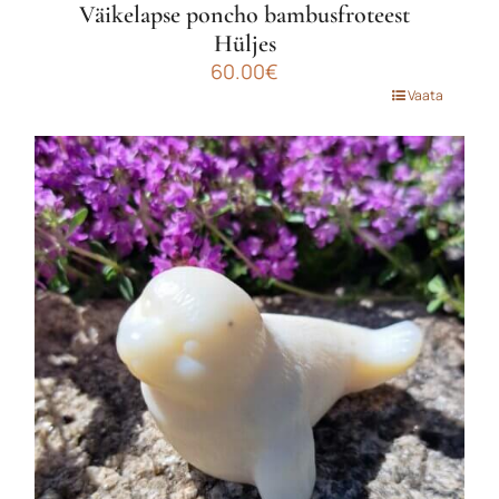
Väikelapse poncho bambusfroteest
Hüljes
60.00
€
Sellel
Vaata
tootel
on
mitu
varianti.
Valikuid
saab
teha
tootelehel.