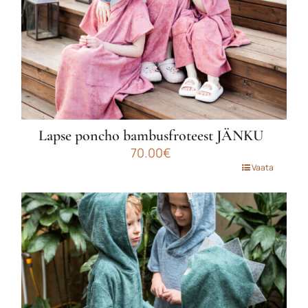
Lapse poncho bambusfroteest JÄNKU
70.00
€
Sellel
Vaata
tootel
on
mitu
varianti.
Valikuid
saab
teha
tootelehel.