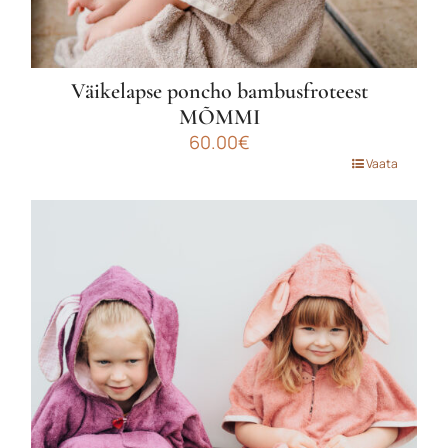
Väikelapse poncho bambusfroteest
MÕMMI
60.00
€
Sellel
Vaata
tootel
on
mitu
varianti.
Valikuid
saab
teha
tootelehel.