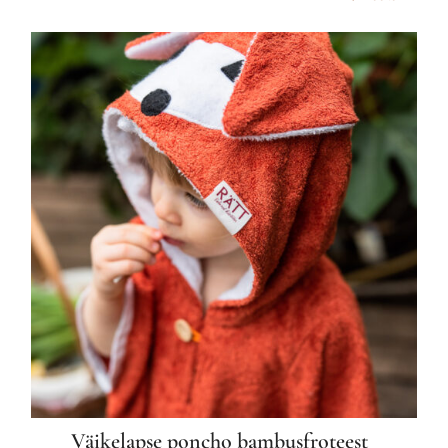
tootel
on
mitu
varianti.
Valikuid
saab
teha
tootelehel.
Väikelapse poncho bambusfroteest