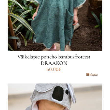
Väikelapse poncho bambusfroteest
DRAAKON
60.00
€
Sellel
Vaata
tootel
on
mitu
varianti.
Valikuid