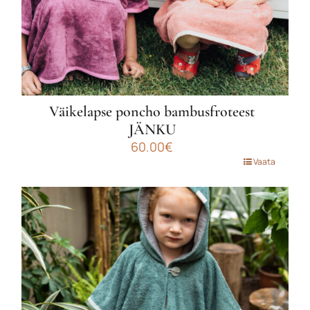
Väikelapse poncho bambusfroteest
JÄNKU
60.00
€
Sellel
Vaata
tootel
on
mitu
varianti.
Valikuid
saab
teha
tootelehel.