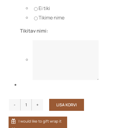
Ei tiki
Tikime nime
Tikitav nimi:
LISA KORVI
Lapse
poncho
puuvillafroteest