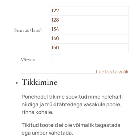

122
128
134
Suurus (laps)
140
150

Värvus
Lähtesta valik
Tikkimine
Ponchodel tikime soovitud nime helehalli
niidiga ja trükitähtedega vasakule poole,
rinna kohale.
Tikitud tooteid ei ole võimalik tagastada
ega ümber vahetada.