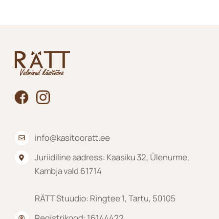
mitu
varianti.
Valikuid
saab
teha
tootelehel.
info@kasitooratt.ee
Juriidiline aadress: Kaasiku 32, Ülenurme,
Kambja vald 61714
RÄTT Stuudio: Ringtee 1, Tartu, 50105
Registrikood: 16144422