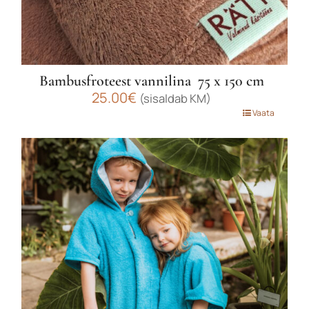
Bambusfroteest vannilina 75 x 150 cm
25.00
€
(sisaldab KM)
Sellel
Vaata
tootel
on
mitu
varianti.
Valikuid
saab
teha
tootelehel.