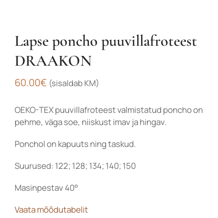
Lapse poncho puuvillafroteest
DRAAKON
60.00
€
(sisaldab KM)
OEKO-TEX puuvillafroteest valmistatud poncho on
pehme, väga soe, niiskust imav ja hingav.
Ponchol on kapuuts ning taskud.
Suurused: 122; 128; 134; 140; 150
Masinpestav 40°
Vaata mõõdutabelit