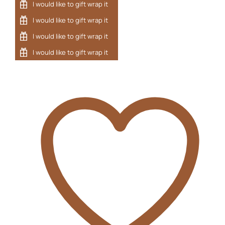
DRAAKON
kogus
Liitu uudiskirjaga
Liitu uudiskirjaga ja saa esimeselt
ostult -10% soodustust!