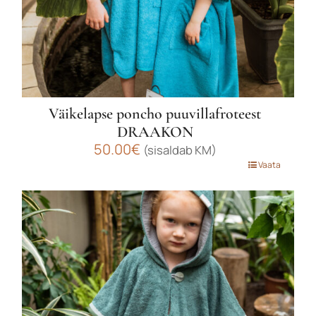
Väikelapse poncho puuvillafroteest
DRAAKON
50.00
€
(sisaldab KM)
Sellel
Vaata
tootel
on
mitu
varianti.
Valikuid
saab
teha
tootelehel.