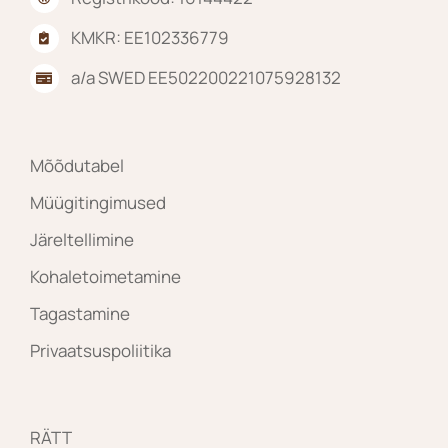
KMKR: EE102336779
a/a SWED EE502200221075928132
Mõõdutabel
Müügitingimused
Järeltellimine
Kohaletoimetamine
Tagastamine
Privaatsuspoliitika
RÄTT