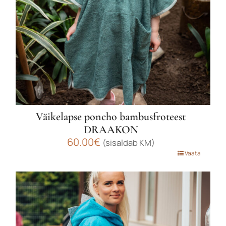
Väikelapse poncho bambusfroteest
DRAAKON
60.00
€
(sisaldab KM)
Sellel
Vaata
tootel
on
mitu
varianti.
Valikuid