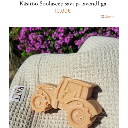
Käsitöö Soolaseep savi ja lavendliga
10.00
€
Vaata