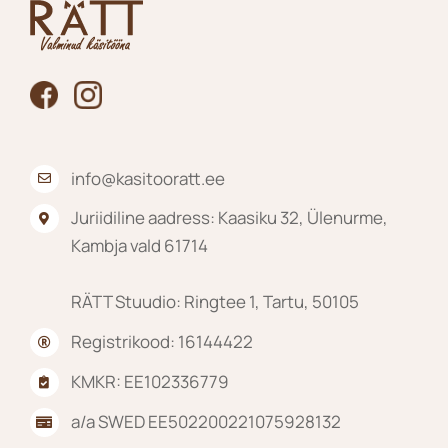
info@kasitooratt.ee
Juriidiline aadress: Kaasiku 32, Ülenurme,
Kambja vald 61714
RÄTT Stuudio: Ringtee 1, Tartu, 50105
Registrikood: 16144422
KMKR: EE102336779
a/a SWED EE502200221075928132