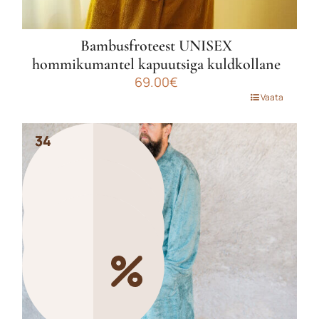
Bambusfroteest UNISEX
hommikumantel kapuutsiga kuldkollane
69.00
€
Sellel
Vaata
tootel
on
34
34
34
mitu
varianti.
Valikuid
saab
teha
tootelehel.