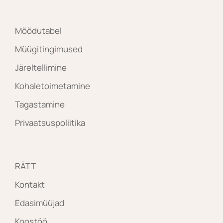
Mõõdutabel
Müügitingimused
Järeltellimine
Kohaletoimetamine
Tagastamine
Privaatsuspoliitika
RÄTT
Kontakt
Edasimüüjad
Koostöö