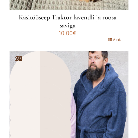
Käsitööseep Traktor lavendli ja roosa
saviga
10.00
€
Vaata
24
24
32
32
32
32
37
37