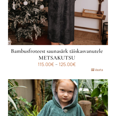
Bambusfroteest saunasärk täiskasvanutele
METSAKUTSU
Hinnavahemik:
115.00
€
–
125.00
€
115.00€
Sellel
Vaata
kuni
tootel
125.00€
on
Liitu uudiskirjaga
mitu
varianti.
Liitu uudiskirjaga ja saa esimeselt
Valikuid
ostult -10% soodustust!
saab
teha