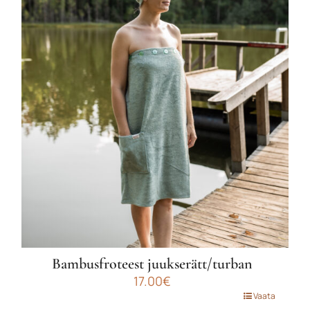
mitu
varianti.
Valikuid
saab
teha
tootelehel.
Bambusfroteest juukserätt/turban
17.00
€
Sellel
Vaata