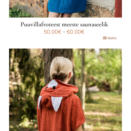
Puuvillafroteest meeste saunaseelik
Hinnavahemik:
50.00
€
–
60.00
€
50.00€
Sellel
Vaata
kuni
tootel
60.00€
on
mitu
varianti.
Valikuid
saab
teha
tootelehel.