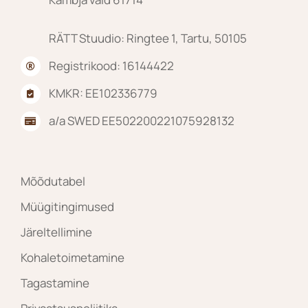
RÄTT Stuudio: Ringtee 1, Tartu, 50105
Registrikood: 16144422
KMKR: EE102336779
a/a SWED EE502200221075928132
Mõõdutabel
Müügitingimused
Järeltellimine
Kohaletoimetamine
Tagastamine