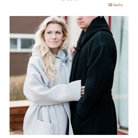
Sellel
Vaata
tootel
on
mitu
varianti.
Valikuid
saab
teha
tootelehel.