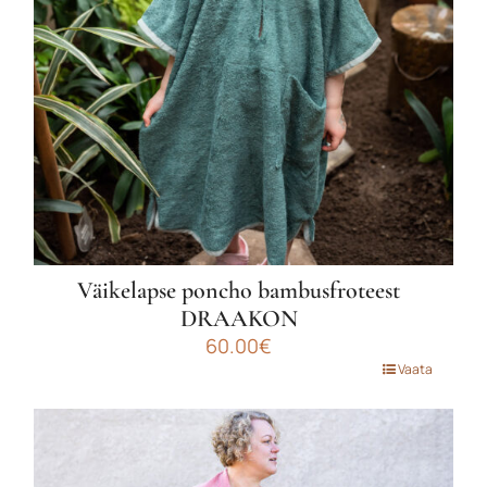
tootelehel.
Väikelapse poncho bambusfroteest
DRAAKON
60.00
€
Sellel
Vaata
tootel
on
mitu
varianti.