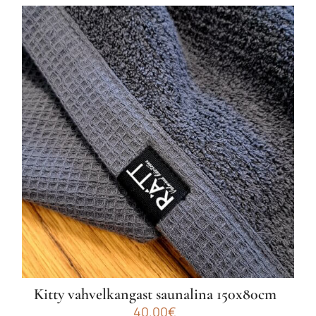
Kitty vahvelkangast saunalina 150x80cm
40.00
€