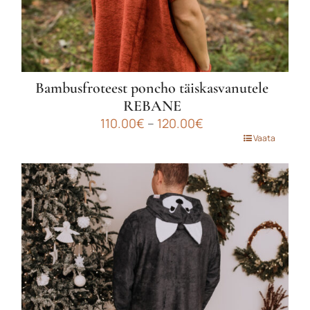
Bambusfroteest poncho täiskasvanutele
REBANE
Hinnavahemik:
110.00
€
–
120.00
€
110.00€
Sellel
Vaata
kuni
tootel
120.00€
on
mitu
varianti.
Valikuid
saab
teha
tootelehel.