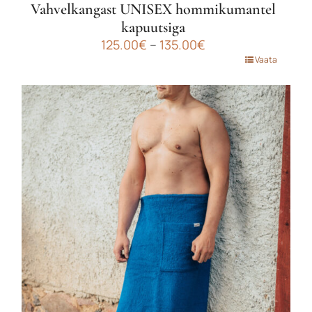
Vahvelkangast UNISEX hommikumantel
kapuutsiga
Hinnavahemik:
125.00
€
–
135.00
€
125.00€
Sellel
Vaata
kuni
tootel
135.00€
on
mitu
varianti.
Valikuid
saab
teha
tootelehel.