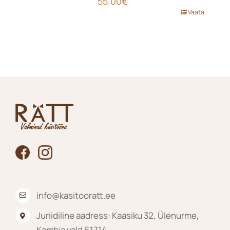
55.00
€
Sellel
Vaata
tootel
on
mitu
varianti.
Valikuid
saab
teha
tootelehel.
info@kasitooratt.ee
Juriidiline aadress: Kaasiku 32, Ülenurme,
Kambja vald 61714