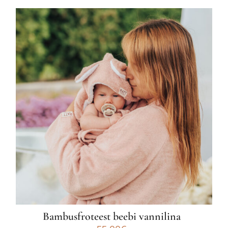
tootel
on
mitu
varianti.
Valikuid
saab
teha
tootelehel.
Bambusfroteest beebi vannilina