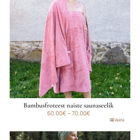
Valikuid
saab
teha
tootelehel.
Bambusfroteest naiste saunaseelik
Hinnavahemik:
60.00
€
–
70.00
€
60.00€
Sellel
Vaata
kuni
tootel
70.00€
on