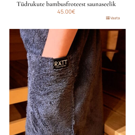
Tüdrukute bambusfroteest saunaseelik
45.00
€
Sellel
Vaata
tootel
on
mitu
varianti.
Valikuid
saab
teha
tootelehel.