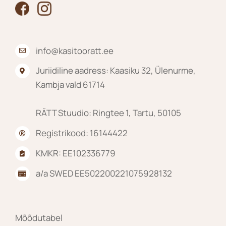
info@kasitooratt.ee
Juriidiline aadress: Kaasiku 32, Ülenurme,
Kambja vald 61714
RÄTT Stuudio: Ringtee 1, Tartu, 50105
Registrikood: 16144422
KMKR: EE102336779
a/a SWED EE502200221075928132
Mõõdutabel