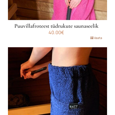
Puuvillafroteest tüdrukute saunaseelik
40.00
€
Sellel
Vaata
tootel
on
mitu
varianti.
Valikuid
saab
teha
tootelehel.