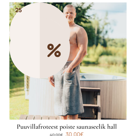
25
25
Puuvillafroteest poiste saunaseelik hall
Algne
Praegune
30.00
€
40.00
€