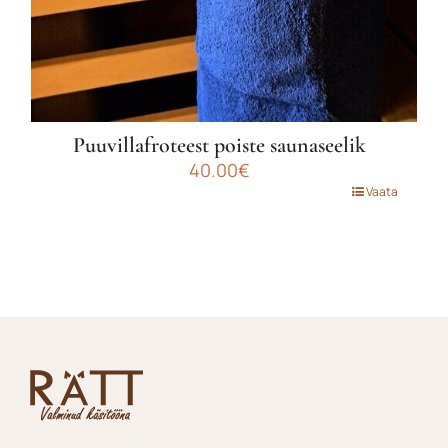
Puuvillafroteest poiste saunaseelik
40.00
€
Sellel
Vaata
tootel
on
mitu
varianti.
Valikuid
saab
teha
tootelehel.