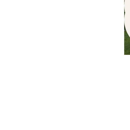
S
t
o
m
v
V
s
t