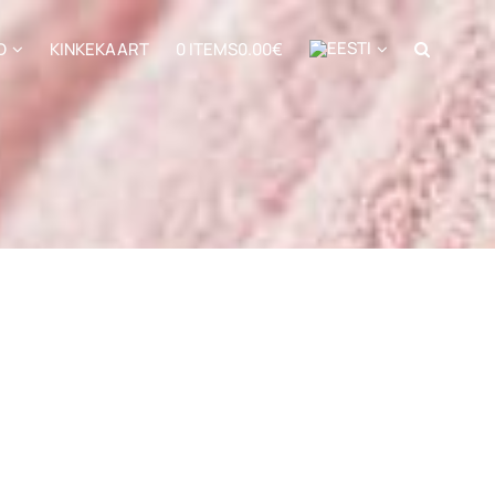
D
KINKEKAART
0 ITEMS
0.00€