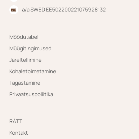
a/a SWED EE502200221075928132
Mõõdutabel
Müügitingimused
Järeltellimine
Kohaletoimetamine
Tagastamine
Privaatsuspoliitika
RÄTT
Kontakt