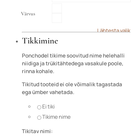
Värvus
Lähtesta valik
Tikkimine
Ponchodel tikime soovitud nime helehalli
niidiga ja trükitähtedega vasakule poole,
rinna kohale.
Liitu uudiskirjaga
Tikitud tooteid ei ole võimalik tagastada
ega ümber vahetada.
Liitu uudiskirjaga ja saa esimeselt
ostult -10% soodustust!
Ei tiki
Tikime nime
Tikitav nimi: