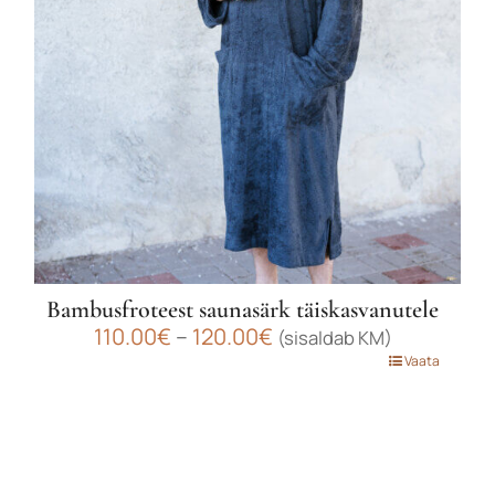
teha
tootelehel.
Bambusfroteest saunasärk täiskasvanutele
Hinnavahemik:
110.00
€
–
120.00
€
(sisaldab KM)
110.00€
Sellel
Vaata
kuni
tootel
120.00€
on
mitu
varianti.