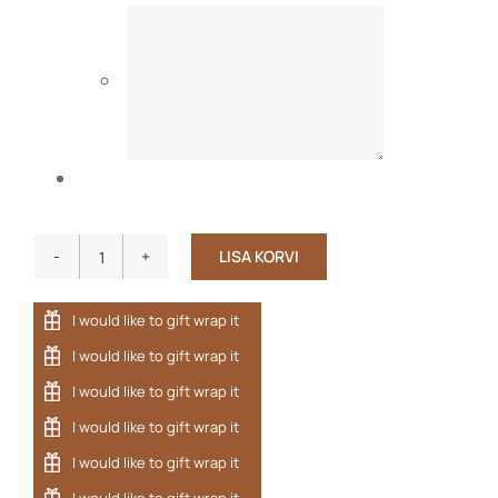
LISA KORVI
Lapse
poncho
bambusfroteest
JÄNKU
kogus