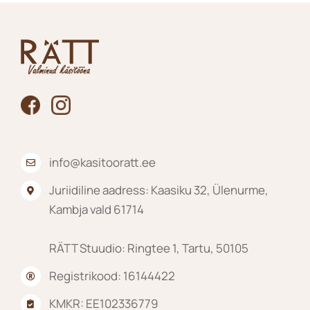
Valikuid
saab
teha
tootelehel.
info@kasitooratt.ee
Juriidiline aadress: Kaasiku 32, Ülenurme,
Kambja vald 61714
RÄTT Stuudio: Ringtee 1, Tartu, 50105
Registrikood: 16144422
KMKR: EE102336779