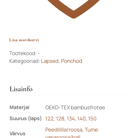
Lisa soovikorvi
Tootekood:
-
Kategooriad:
Lapsed
,
Ponchod
Lisainfo
Materjal
OEKO-TEX bambusfrotee
Suurus (laps)
122
,
128
,
134
,
140
,
150
Peedililla/roosa
,
Tume
Värvus
vanaroosa/hall