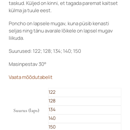
taskud. Küljed on kinni, et tagada paremat kaitset
külma ja tuule eest.
Poncho on lapsele mugav, kuna püsib kenasti
seljas ning tänu avarale lõikele on lapsel mugav
liikuda.
Suurused: 122; 128; 134; 140; 150
Masinpestav 30°
Vaata mõõdutabelit

122
128
134
Suurus (laps)
140
150
