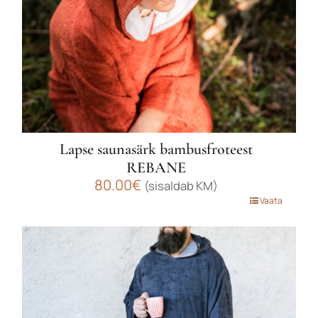
Lapse saunasärk bambusfroteest
REBANE
80.00
€
(sisaldab KM)
Sellel
Vaata
tootel
on
mitu
varianti.
Valikuid
saab