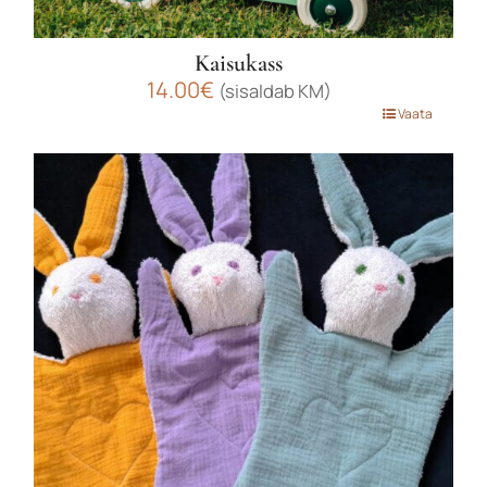
Kaisukass
14.00
€
(sisaldab KM)
Sellel
Vaata
tootel
on
mitu
varianti.
Valikuid
saab
teha
tootelehel.