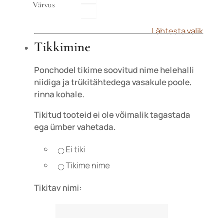
Värvus
Lähtesta valik
Tikkimine
Ponchodel tikime soovitud nime helehalli
niidiga ja trükitähtedega vasakule poole,
rinna kohale.
Tikitud tooteid ei ole võimalik tagastada
ega ümber vahetada.
Ei tiki
Tikime nime
Tikitav nimi: