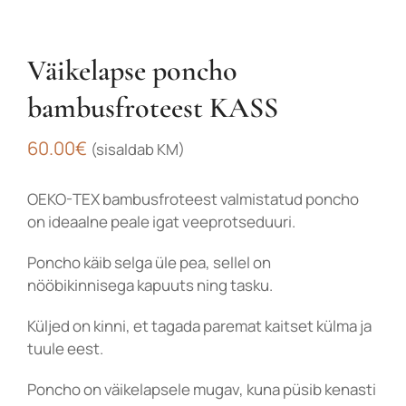
Väikelapse poncho
bambusfroteest KASS
60.00
€
(sisaldab KM)
OEKO-TEX bambusfroteest valmistatud poncho
on ideaalne peale igat veeprotseduuri.
Poncho käib selga üle pea, sellel on
nööbikinnisega kapuuts ning tasku.
Küljed on kinni, et tagada paremat kaitset külma ja
tuule eest.
Poncho on väikelapsele mugav, kuna püsib kenasti