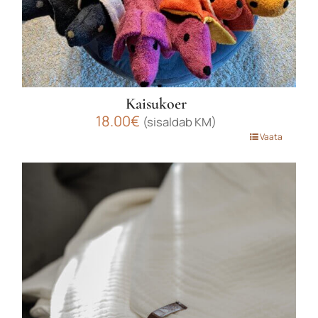
Kaisukoer
18.00
€
(sisaldab KM)
Sellel
Vaata
tootel
on
mitu
varianti.
Valikuid
saab
teha
tootelehel.