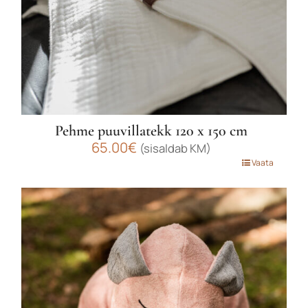
Pehme puuvillatekk 120 x 150 cm
65.00
€
(sisaldab KM)
Sellel
Vaata
tootel
on
mitu
varianti.
Valikuid
saab
teha
tootelehel.