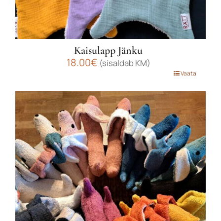
Kaisulapp Jänku
18.00
€
(sisaldab KM)
Sellel
Vaata
tootel
on
mitu
varianti.
Valikuid
saab
teha
tootelehel.