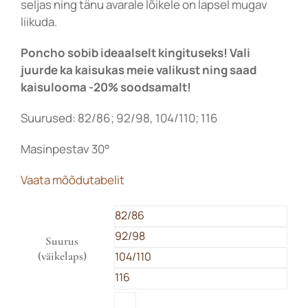
seljas ning tänu avarale lõikele on lapsel mugav
liikuda.
Poncho sobib ideaalselt kingituseks! Vali
juurde ka kaisukas meie valikust ning saad
kaisulooma -20% soodsamalt!
Suurused: 82/86; 92/98, 104/110; 116
Masinpestav 30°
Vaata mõõdutabelit

82/86
92/98
Suurus
(väikelaps)
104/110
116
