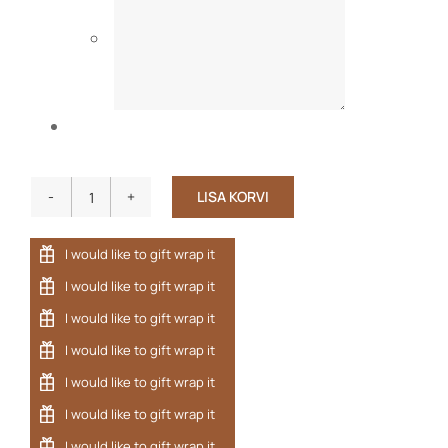
LISA KORVI
Väikelapse
poncho
bambusfroteest
KASS
kogus