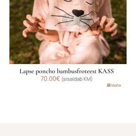
Lapse poncho bambusfroteest KASS
70.00
€
(sisaldab KM)
Sellel
Vaata
tootel
on
mitu
varianti.
Valikuid
saab