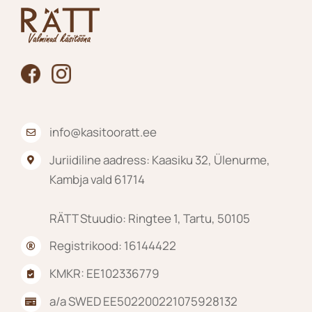
teha
tootelehel.
info@kasitooratt.ee
Juriidiline aadress: Kaasiku 32, Ülenurme,
Kambja vald 61714
RÄTT Stuudio: Ringtee 1, Tartu, 50105
Registrikood: 16144422
KMKR: EE102336779
a/a SWED EE502200221075928132