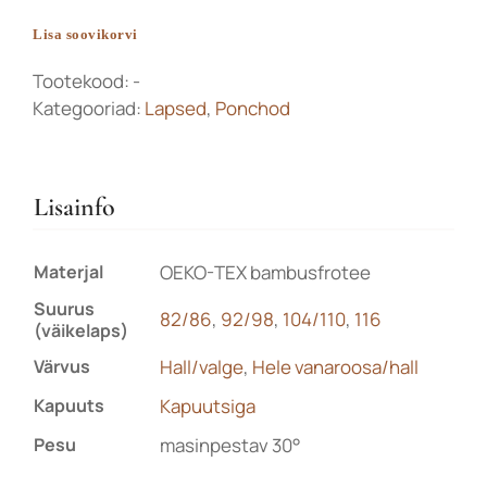
Liitu uudiskirjaga
Lisa soovikorvi
Liitu uudiskirjaga ja saa esimeselt
Tootekood:
-
ostult -10% soodustust!
Kategooriad:
Lapsed
,
Ponchod
Lisainfo
Materjal
OEKO-TEX bambusfrotee
Suurus
82/86
,
92/98
,
104/110
,
116
(väikelaps)
Värvus
Hall/valge
,
Hele vanaroosa/hall
Kapuuts
Kapuutsiga
Pesu
masinpestav 30°