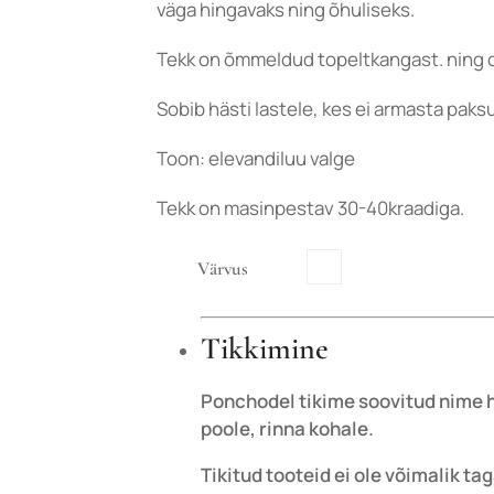
väga hingavaks ning õhuliseks.
Tekk on õmmeldud topeltkangast. ning
Sobib hästi lastele, kes ei armasta paksu
Toon: elevandiluu valge
Tekk on masinpestav 30-40kraadiga.
Värvus
Tikkimine
Ponchodel tikime soovitud nime he
poole, rinna kohale.
Tikitud tooteid ei ole võimalik t