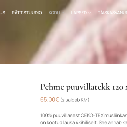
US
RÄTT STUUDIO
KODU
LAPSED
TÄISKASVANU
Pehme puuvillatekk 120 
65.00
€
(sisaldab KM)
100% puuvillasest OEKO-TEX musliinkan
on kootud lausa 4kihiliselt. See annab ka