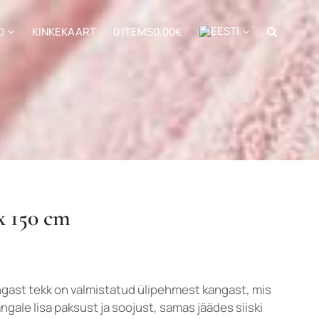
D
KINKEKAART
0 ITEMS
0.00€
x 150 cm
gast tekk on valmistatud ülipehmest kangast, mis
ngale lisa paksust ja soojust, samas jäädes siiski