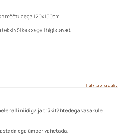
 on mõõtudega 120x150cm.
 tekki või kes sageli higistavad.

Lähtesta valik
lehalli niidiga ja trükitähtedega vasakule
agastada ega ümber vahetada.