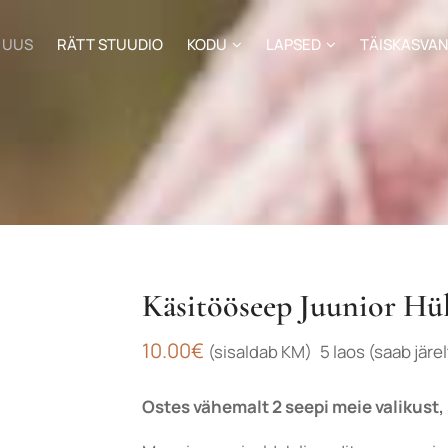
UUS
RÄTT STUUDIO
KODU
LAPSED
TÄISKASVA
Käsitööseep Juunior Hül
10.00
€
(sisaldab KM)
5 laos (saab järel
Ostes vähemalt 2 seepi meie valikust,