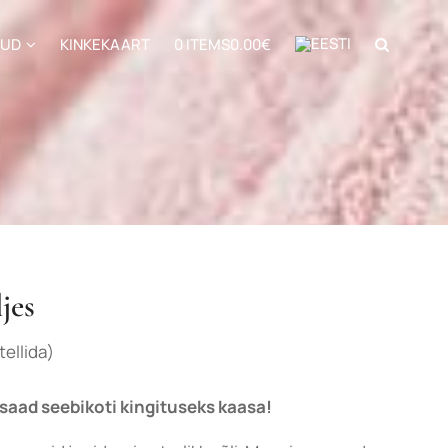
NUD
KINKEKAART
0 ITEMS
0.00€
jes
tellida)
 saad seebikoti kingituseks kaasa!