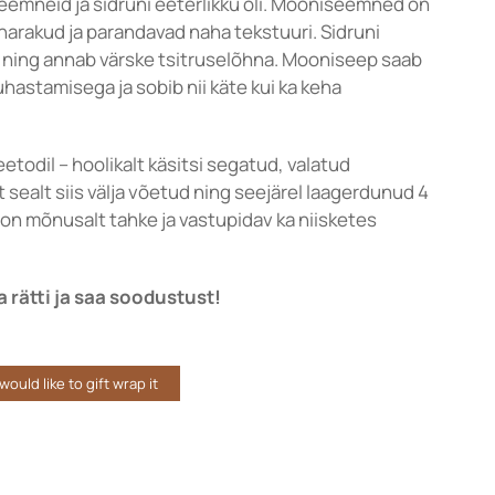
emneid ja sidruni eeterlikku õli. Mooniseemned on
arakud ja parandavad naha tekstuuri. Sidruni
ka ning annab värske tsitruselõhna. Mooniseep saab
astamisega ja sobib nii käte kui ka keha
todil – hoolikalt käsitsi segatud, valatud
sealt siis välja võetud ning seejärel laagerdunud 4
 on mõnusalt tahke ja vastupidav ka niisketes
 rätti ja saa soodustust!