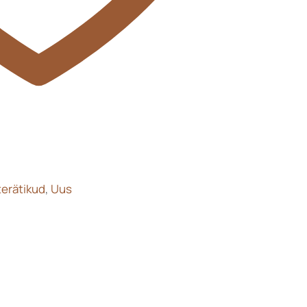
terätikud
,
Uus