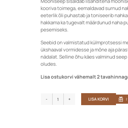
Mooniseep sisaldab lisanditena moonise
kooriva toimega, eemaldavad surnud nah
eeterlik õli puhastab ja toniseerib nah
hakkama ka tugevalt määrdunud naha puh
pesemiseks.
Seebid on valmistatud külmprotsessi mee
ükshaaval vormidesse ja mõne aja pärast 
nädalat. Selline õhu käes valminud seep
oludes.
Lisa ostukorvi vähemalt 2 tavahinnaga
LISA KORVI
Käsitööseep
Juunior
Hüljes
kogus