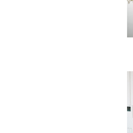
t
t
S
t
o
m
v
V
s
t
t