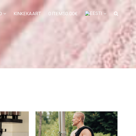
D
KINKEKAART
0 ITEMS
0.00€