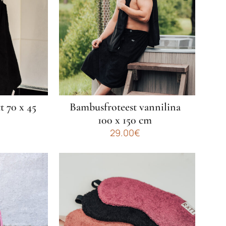
t 70 x 45
Bambusfroteest vannilina
100 x 150 cm
29.00
€
Sellel
tootel
on
mitu
varianti.
Valikuid
saab