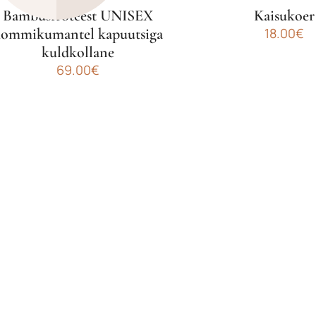
Bambusfroteest UNISEX
Kaisukoer
hommikumantel kapuutsiga
18.00
€
kuldkollane
69.00
€
ellel
Sellel
ootel
tootel
n
on
itu
mitu
arianti.
varianti.
alikuid
Valikuid
aab
saab
eha
teha
ootelehel.
tootelehel.