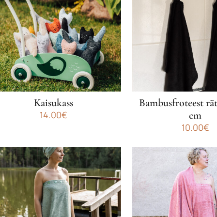
Kaisukass
Bambusfroteest rät
14.00
€
cm
10.00
€
ellel
Sellel
ootel
tootel
n
on
itu
mitu
arianti.
varianti.
alikuid
Valikuid
aab
saab