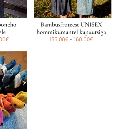
poncho
Bambusfroteest UNISEX
ele
hommikumantel kapuutsiga
Hinnavahemik:
Hinnavahemik:
.00
€
135.00
€
–
160.00
€
100.00€
135.00€
Sellel
kuni
kuni
tootel
125.00€
160.00€
on
mitu
varianti.
Valikuid
saab
teha
tootelehel.