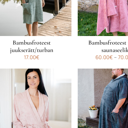
eha
teha
ootelehel.
tootelehel.
Bambusfroteest
Bambusfroteest 
juukserätt/turban
saunaseeli
17.00
€
60.00
€
–
70.
ellel
Sellel
ootel
tootel
n
on
itu
mitu
arianti.
varianti.
alikuid
Valikuid
aab
saab
eha
teha
ootelehel.
tootelehel.