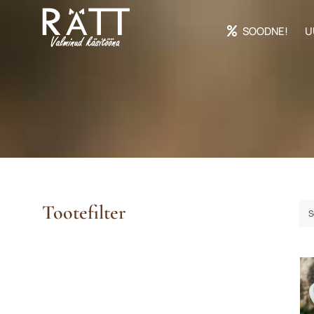
Skip
to
SOODNE!
U
content
Tootefilter
S