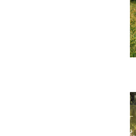
S
t
o
m
v
V
s