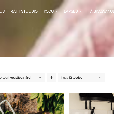
US
RÄTT STUUDIO
KODU
LAPSED
TÄISKASVANU
orteeri
kuupäeva järgi
Kuva
12 toodet