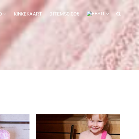
D
KINKEKAART
0 ITEMS
0.00€