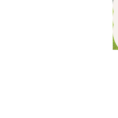
S
t
o
m
v
V