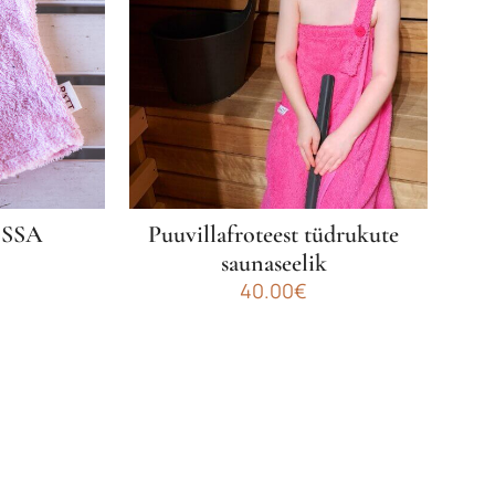
ÕSSA
Puuvillafroteest tüdrukute
saunaseelik
40.00
€
Sellel
tootel
on
mitu
varianti.
Valikuid