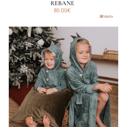
REBANE
85.00
€
Sellel
Vaata
tootel
on
mitu
varianti.
Valikuid
saab
teha
tootelehel.