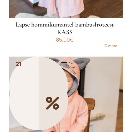
Lapse hommikumantel bambusfroteest
KASS
85.00
€
Sellel
Vaata
tootel
on
21
21
mitu
varianti.
Valikuid
saab
teha
tootelehel.