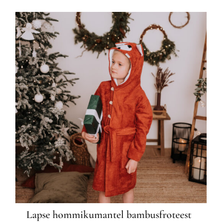
tootel
on
mitu
varianti.
Valikuid
saab
teha
tootelehel.
Lapse hommikumantel bambusfroteest