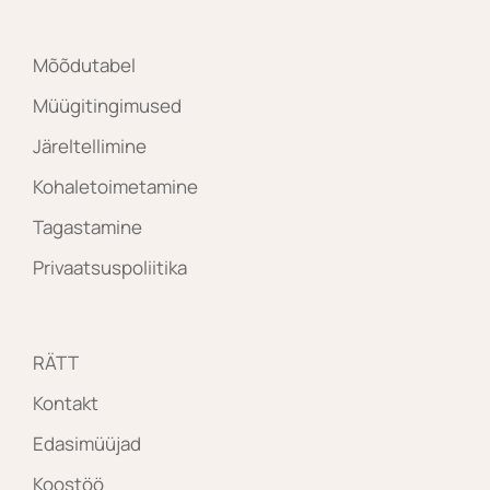
Mõõdutabel
Müügitingimused
Järeltellimine
Kohaletoimetamine
Tagastamine
Privaatsuspoliitika
RÄTT
Kontakt
Edasimüüjad
Koostöö