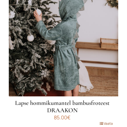
Liitu uudiskirjaga
varianti.
Valikuid
Liitu uudiskirjaga ja saa esimeselt
saab
ostult -10% soodustust!
teha
tootelehel.
Lapse hommikumantel bambusfroteest
DRAAKON
85.00
€
Sellel
Vaata