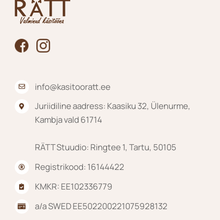
tootelehel.
info@kasitooratt.ee
Juriidiline aadress: Kaasiku 32, Ülenurme,
Kambja vald 61714
RÄTT Stuudio: Ringtee 1, Tartu, 50105
Registrikood: 16144422
KMKR: EE102336779
a/a SWED EE502200221075928132