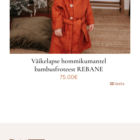
Väikelapse hommikumantel
bambusfroteest REBANE
75.00
€
Sellel
Vaata
tootel
on
mitu
varianti.
Valikuid
saab
teha