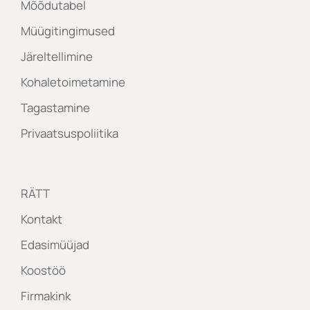
Mõõdutabel
Müügitingimused
Järeltellimine
Kohaletoimetamine
Tagastamine
Privaatsuspoliitika
RÄTT
Kontakt
Edasimüüjad
Koostöö
Firmakink