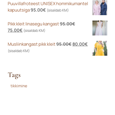
Puuvillafroteest UNISEX hommikumantel
kapuutsiga
95.00
€
(sisaldab KM)
Pikk kleit linasegu kangast
95.00
€
Algne
Praegune
75.00
€
(sisaldab KM)
hind
hind
oli:
on:
Algne
Praegune
Musliinkangast pikk kleit
95.00
€
80.00
€
95.00€.
75.00€.
hind
hind
(sisaldab KM)
oli:
on:
95.00€.
80.00€.
Tags
tikkimine