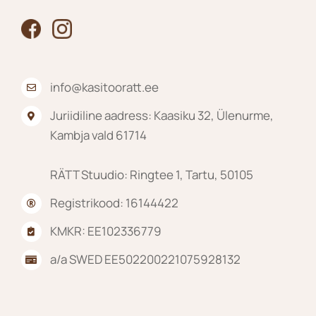
info@kasitooratt.ee
Juriidiline aadress: Kaasiku 32, Ülenurme,
Kambja vald 61714
RÄTT Stuudio: Ringtee 1, Tartu, 50105
Registrikood: 16144422
KMKR: EE102336779
a/a SWED EE502200221075928132