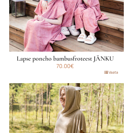
Lapse poncho bambusfroteest JÄNKU
70.00
€
Sellel
Vaata
tootel
on
mitu
varianti.
Valikuid
saab
teha
tootelehel.