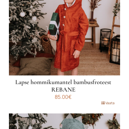
teha
tootelehel.
Liitu uudiskirjaga
Lapse hommikumantel bambusfroteest
Liitu uudiskirjaga ja saa esimeselt
REBANE
85.00
€
ostult -10% soodustust!
Sellel
Vaata
tootel
on
mitu