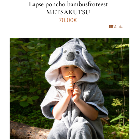
Lapse poncho bambusfroteest
METSAKUTSU
70.00
€
Sellel
Vaata
tootel
on
mitu
varianti.
Valikuid
saab
teha
tootelehel.