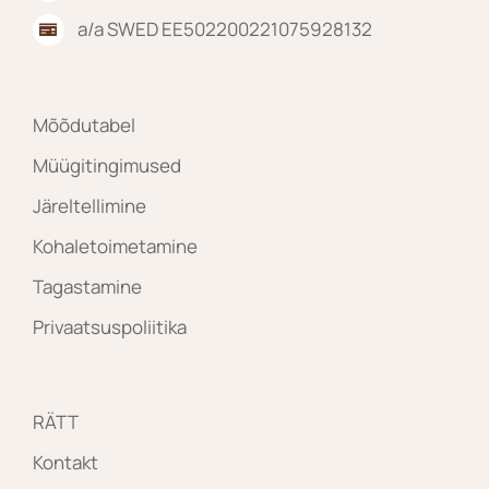
a/a SWED EE502200221075928132
Mõõdutabel
Müügitingimused
Järeltellimine
Kohaletoimetamine
Tagastamine
Privaatsuspoliitika
RÄTT
Kontakt