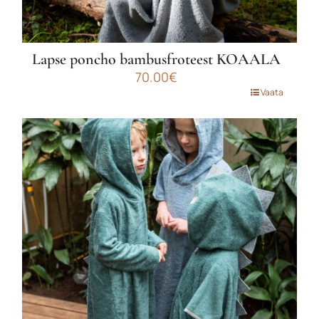
Lapse poncho bambusfroteest KOAALA
70.00
€
Sellel
Vaata
tootel
on
mitu
varianti.
Valikuid
saab
teha
tootelehel.