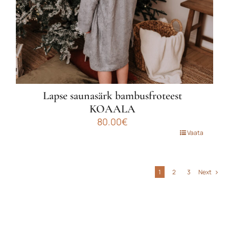
Lapse saunasärk bambusfroteest
KOAALA
80.00
€
Sellel
Vaata
tootel
on
mitu
1
2
3
Next
varianti.
Valikuid
saab
teha