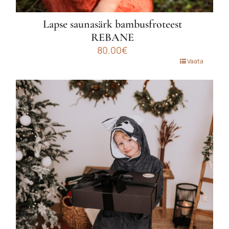
Lapse saunasärk bambusfroteest
REBANE
80.00
€
Sellel
Vaata
tootel
on
mitu
varianti.
Valikuid
saab
teha
tootelehel.