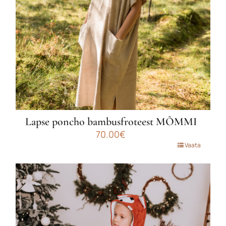
Lapse poncho bambusfroteest MÕMMI
70.00
€
Sellel
Vaata
tootel
on
mitu
varianti.
Valikuid
saab