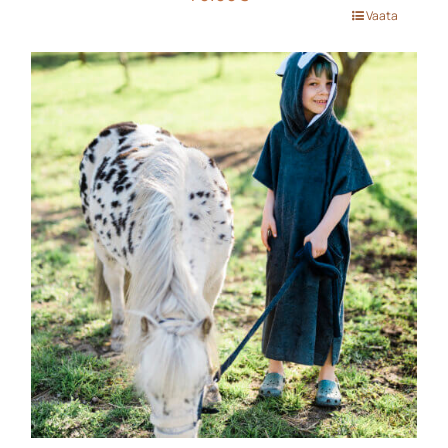
Sellel
Vaata
tootel
on
mitu
varianti.
Valikuid
saab
teha
tootelehel.