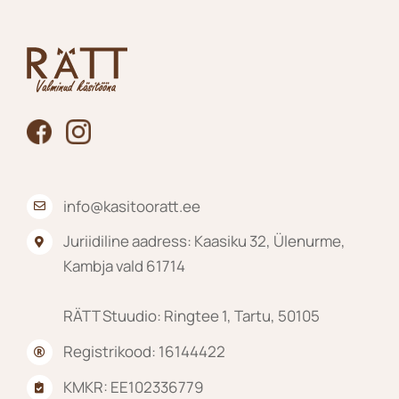
tootelehel.
info@kasitooratt.ee
Juriidiline aadress: Kaasiku 32, Ülenurme,
Kambja vald 61714
RÄTT Stuudio: Ringtee 1, Tartu, 50105
Registrikood: 16144422
KMKR: EE102336779