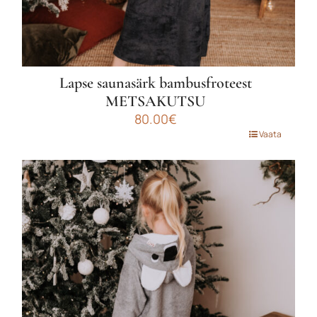
Lapse saunasärk bambusfroteest
METSAKUTSU
80.00
€
Sellel
Vaata
tootel
on
mitu
varianti.
Valikuid
saab
teha
tootelehel.