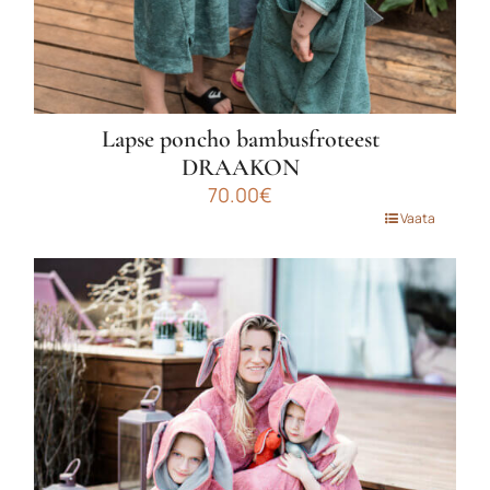
Lapse poncho bambusfroteest
DRAAKON
70.00
€
Sellel
Vaata
tootel
on
mitu
varianti.
Valikuid
saab
teha
tootelehel.