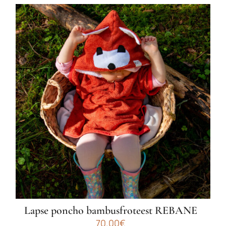
Lapse poncho bambusfroteest REBANE
70.00
€