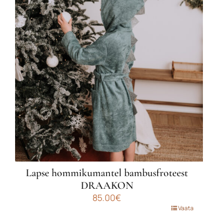
varianti.
Valikuid
saab
teha
tootelehel.
Lapse hommikumantel bambusfroteest
DRAAKON
85.00
€
Sellel
Vaata