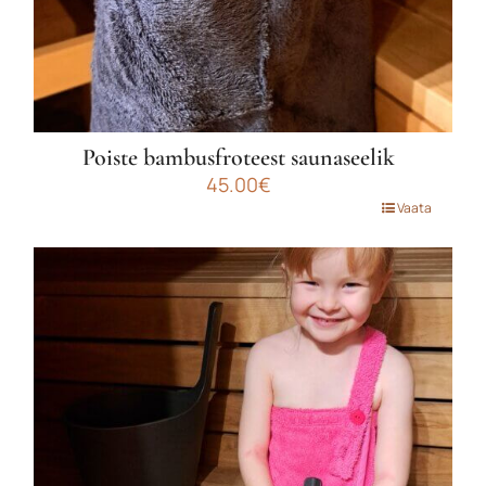
Poiste bambusfroteest saunaseelik
45.00
€
Sellel
Vaata
tootel
on
mitu
varianti.
Valikuid
saab
teha
tootelehel.