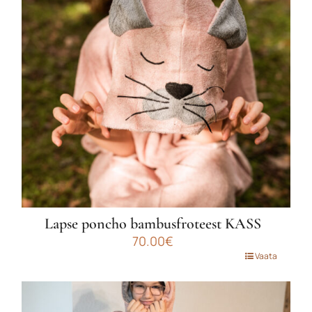
Valikuid
saab
teha
tootelehel.
Lapse poncho bambusfroteest KASS
70.00
€
Sellel
Vaata
tootel
on
mitu