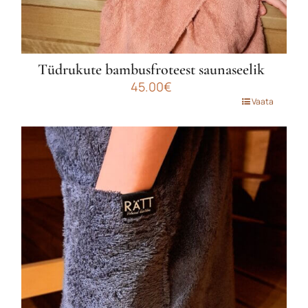
Tüdrukute bambusfroteest saunaseelik
45.00
€
Sellel
Vaata
tootel
on
mitu
varianti.
Valikuid
saab
teha
tootelehel.