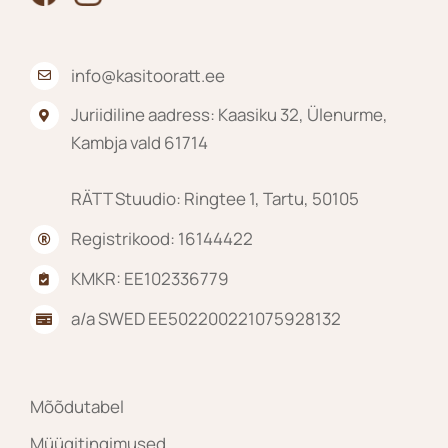
info@kasitooratt.ee
Juriidiline aadress: Kaasiku 32, Ülenurme,
Kambja vald 61714
RÄTT Stuudio: Ringtee 1, Tartu, 50105
Registrikood: 16144422
KMKR: EE102336779
a/a SWED EE502200221075928132
Mõõdutabel
Müügitingimused