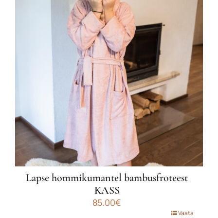
varianti.
Valikuid
saab
teha
tootelehel.
Lapse hommikumantel bambusfroteest
KASS
85.00
€
Sellel
Vaata