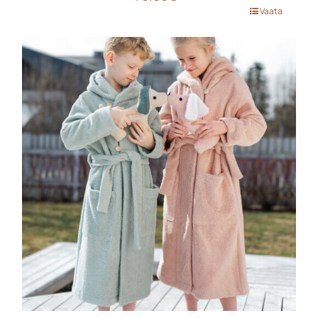
Sellel
Vaata
tootel
on
mitu
varianti.
Valikuid
saab
teha
tootelehel.