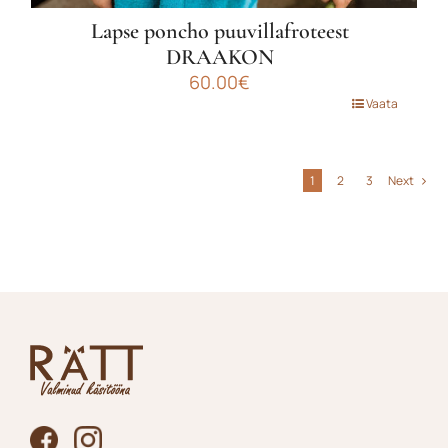
Lapse poncho puuvillafroteest
DRAAKON
60.00
€
Sellel
Vaata
tootel
on
mitu
1
2
3
Next
varianti.
Valikuid
saab
teha
tootelehel.