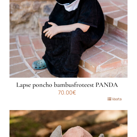
teha
tootelehel.
Lapse poncho bambusfroteest PANDA
70.00
€
Sellel
Vaata
tootel
on
mitu
varianti.