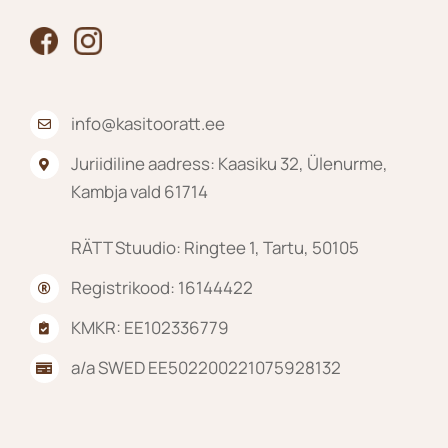
info@kasitooratt.ee
Juriidiline aadress: Kaasiku 32, Ülenurme,
Kambja vald 61714
RÄTT Stuudio: Ringtee 1, Tartu, 50105
Registrikood: 16144422
KMKR: EE102336779
a/a SWED EE502200221075928132