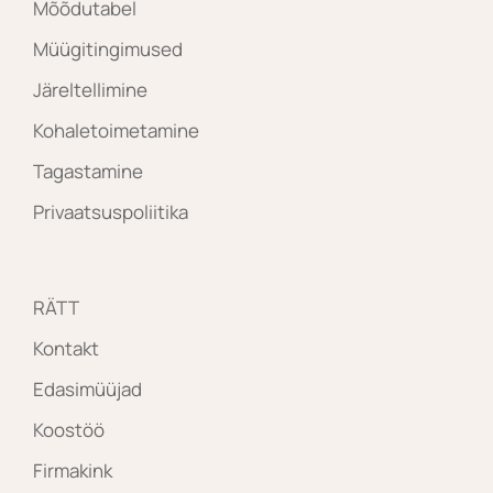
Mõõdutabel
Müügitingimused
Järeltellimine
Kohaletoimetamine
Tagastamine
Privaatsuspoliitika
RÄTT
Kontakt
Edasimüüjad
Koostöö
Firmakink