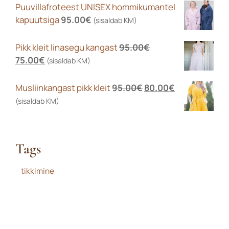
Puuvillafroteest UNISEX hommikumantel
kapuutsiga
95.00
€
(sisaldab KM)
Pikk kleit linasegu kangast
95.00
€
Algne
Praegune
75.00
€
(sisaldab KM)
hind
hind
oli:
on:
Algne
Praegune
Musliinkangast pikk kleit
95.00
€
80.00
€
95.00€.
75.00€.
hind
hind
(sisaldab KM)
oli:
on:
95.00€.
80.00€.
Tags
tikkimine