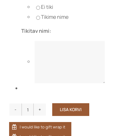
Ei tiki
Tikime nime
Tikitav nimi:
LISA KORVI
Bambusfroteest
saunasärk
täiskasvanutele
MÕMMI