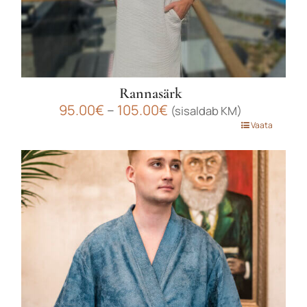
Rannasärk
Hinnavahemik:
95.00
€
–
105.00
€
(sisaldab KM)
95.00€
Sellel
Vaata
kuni
tootel
105.00€
on
mitu
varianti.
Valikuid
saab
teha
tootelehel.