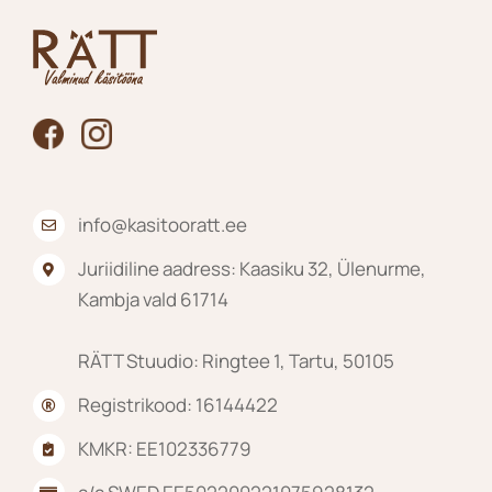
saab
teha
tootelehel.
info@kasitooratt.ee
Juriidiline aadress: Kaasiku 32, Ülenurme,
Kambja vald 61714
RÄTT Stuudio: Ringtee 1, Tartu, 50105
Registrikood: 16144422
KMKR: EE102336779