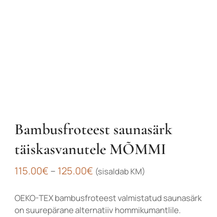
Bambusfroteest saunasärk
täiskasvanutele MÕMMI
Hinnavahemik:
115.00
€
–
125.00
€
(sisaldab KM)
115.00€
OEKO-TEX bambusfroteest valmistatud saunasärk
kuni
on suurepärane alternatiiv hommikumantlile.
125.00€