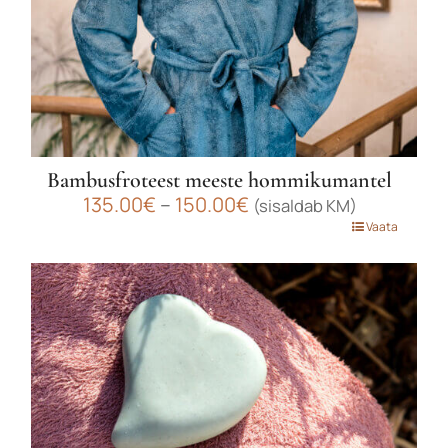
Bambusfroteest meeste hommikumantel
Hinnavahemik:
135.00
€
–
150.00
€
(sisaldab KM)
135.00€
Sellel
Vaata
kuni
tootel
150.00€
on
mitu
varianti.
Valikuid
saab
teha
tootelehel.