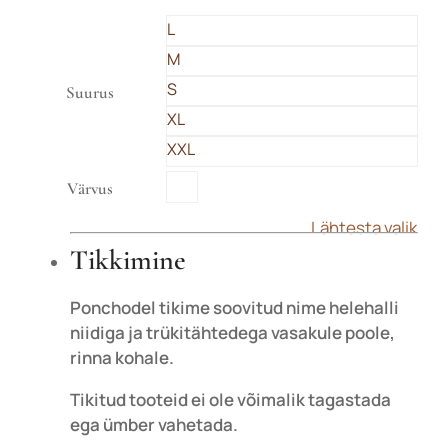
L
M
S
Suurus
XL
XXL

Värvus
Lähtesta valik
Tikkimine
Ponchodel tikime soovitud nime helehalli
niidiga ja trükitähtedega vasakule poole,
rinna kohale.
Tikitud tooteid ei ole võimalik tagastada
ega ümber vahetada.