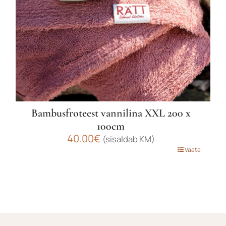
Bambusfroteest vannilina XXL 200 x
100cm
40.00
€
(sisaldab KM)
Sellel
Vaata
tootel
on
mitu
varianti.
Valikuid