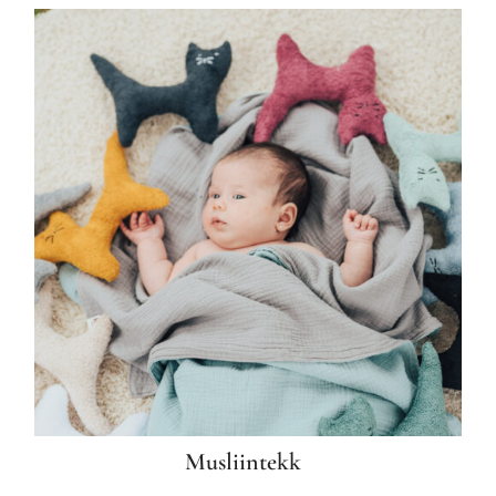
Liitu uudiskirjaga
Liitu uudiskirjaga ja saa esimeselt
Musliintekk
ostult -10% soodustust!