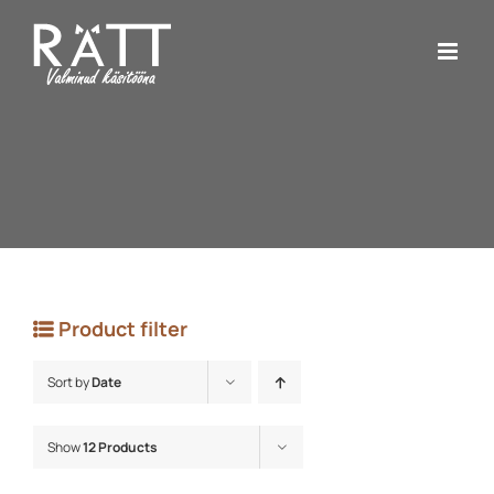
Skip
to
content
Product filter
Sort by
Date
Show
12 Products