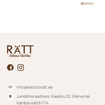
Tällä
Details
tuotteella
on
useampi
muunnelma.
Voit
tehdä
valinnat
tuotteen
sivulla.
info@kasitooratt.ee
Juriidiline aadress: Kaasiku 32, Ülenurme,
Kambja vald 61714