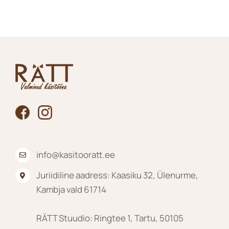
Liitu uudiskirjaga
info@kasitooratt.ee
Liitu uudiskirjaga ja saa esimeselt
Juriidiline aadress: Kaasiku 32, Ülenurme,
Kambja vald 61714
ostult -10% soodustust!
RÄTT Stuudio: Ringtee 1, Tartu, 50105